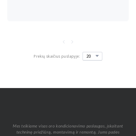
Prekių skaičius puslapyje:
Mes teikiame visas oro kondicionavimo paslaugas, įskaitant
techninę priežiūrą, montavimą ir remontą. Jums padės