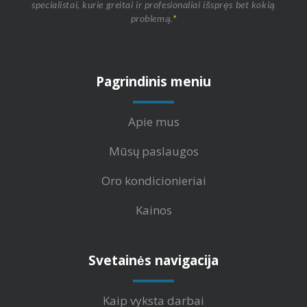
specialistai, kurie greitai ir profesionaliai išspręs bet kokią
problemą.
*
Pagrindinis meniu
Apie mus
Mūsų paslaugos
Oro kondicionieriai
Kainos
Svetainės navigacija
Kaip vyksta darbai