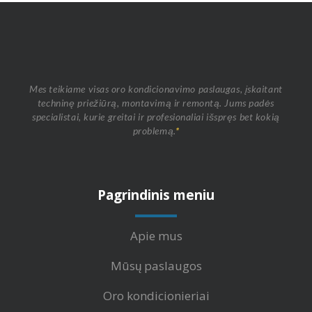
Mes teikiame visas oro kondicionavimo paslaugas, įskaitant
techninę priežiūrą, montavimą ir remontą. Jums padės
specialistai, kurie greitai ir profesionaliai išspręs bet kokią
problemą.
*
Pagrindinis meniu
Apie mus
Mūsų paslaugos
Oro kondicionieriai