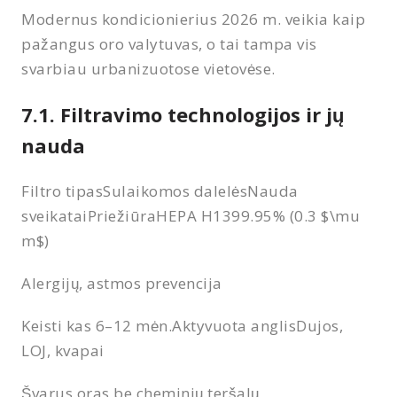
Modernus kondicionierius 2026 m. veikia kaip
pažangus oro valytuvas, o tai tampa vis
svarbiau urbanizuotose vietovėse.
7.1. Filtravimo technologijos ir jų
nauda
Filtro tipasSulaikomos dalelėsNauda
sveikataiPriežiūraHEPA H1399.95% (0.3 $\mu
m$)
Alergijų, astmos prevencija
Keisti kas 6–12 mėn.Aktyvuota anglisDujos,
LOJ, kvapai
Švarus oras be cheminių teršalų