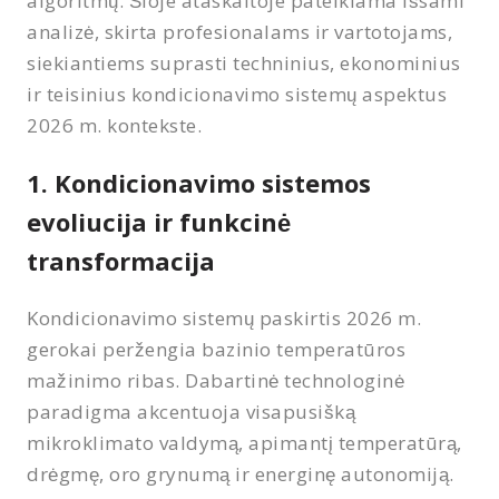
algoritmų. Šioje ataskaitoje pateikiama išsami
analizė, skirta profesionalams ir vartotojams,
siekiantiems suprasti techninius, ekonominius
ir teisinius kondicionavimo sistemų aspektus
2026 m. kontekste.
1. Kondicionavimo sistemos
evoliucija ir funkcinė
transformacija
Kondicionavimo sistemų paskirtis 2026 m.
gerokai peržengia bazinio temperatūros
mažinimo ribas. Dabartinė technologinė
paradigma akcentuoja visapusišką
mikroklimato valdymą, apimantį temperatūrą,
drėgmę, oro grynumą ir energinę autonomiją.