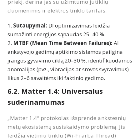
priekį, derina jas su užimtumo jutiklių
duomenimis ir elektros tinklo tarifais.
Sutaupymai:
DI optimizavimas leidžia
sumažinti energijos sąnaudas 25–40 %.
MTBF (Mean Time Between Failures):
AI
ankstyvojo gedimų aptikimo sistemos pailgina
įrangos gyvavimo ciklą 20–30 %, identifikuodamos
anomalijas (pvz., vibracijas ar srovės svyravimus)
likus 2–6 savaitėms iki faktinio gedimo.
6.2. Matter 1.4: Universalus
suderinamumas
„Matter 1.4“ protokolas išsprendė ankstesnių
metų ekosistemų susiskaidymo problemą. Jis
leidžia vietiniu tinklu (Wi-Fi arba Thread)