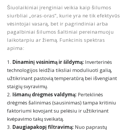
Šiuolaikiniai įrenginiai veikia kaip šilumos
siurbliai „oras-oras“, kurie yra ne tik efektyvūs
vėsintojai vasarą, bet ir pagrindiniai arba
pagalbiniai šilumos šaltiniai pereinamuoju
laikotarpiu ar žiemą. Funkcinis spektras
apima:
Dinaminį vėsinimą ir šildymą:
Inverterinės
technologijos leidžia tiksliai moduliuoti galią,
užtikrinant pastovią temperatūrą bei išvengiant
staigių svyravimų.
Išmanų drėgmės valdymą:
Perteklinės
drėgmės šalinimas (sausinimas) tampa kritiniu
faktoriumi kovojant su pelėsiu ir užtikrinant
kvėpavimo takų sveikatą.
Daugiapakopį filtravimą:
Nuo paprastų