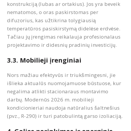
konstrukciją (lubas ar ortakius). Jos yra beveik
nematomos, o oras paskirstomas per
difuzorius, kas užtikrina tolygiausią
temperatūros pasiskirstymą didelėse erdvėse.
Tačiau jų įrengimas reikalauja profesionalaus
projektavimo ir didesnių pradinių investicijų.
3.3. Mobilieji įrenginiai
Nors mažiau efektyvūs ir triukšmingesni, jie
išlieka aktualūs nuomojamuose būstuose, kur
negalima atlikti stacionaraus montavimo
darbų. Modernūs 2026 m. mobilieji
kondicionieriai naudoja natūralius šaltnešius
(pvz., R-290) ir turi patobulintą garso izoliaciją.
4. Galios parinkimas ir energinis