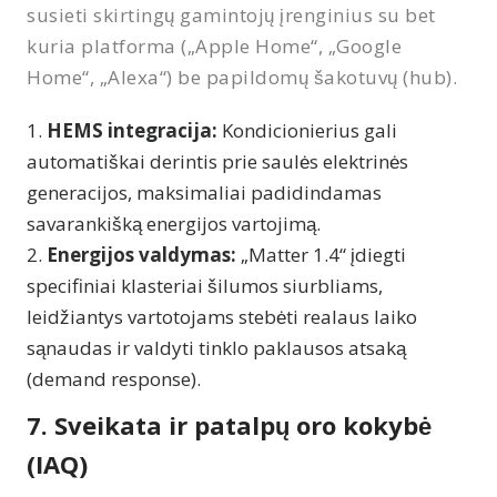
susieti skirtingų gamintojų įrenginius su bet
kuria platforma („Apple Home“, „Google
Home“, „Alexa“) be papildomų šakotuvų (hub).
HEMS integracija:
Kondicionierius gali
automatiškai derintis prie saulės elektrinės
generacijos, maksimaliai padidindamas
savarankišką energijos vartojimą.
Energijos valdymas:
„Matter 1.4“ įdiegti
specifiniai klasteriai šilumos siurbliams,
leidžiantys vartotojams stebėti realaus laiko
sąnaudas ir valdyti tinklo paklausos atsaką
(demand response).
7. Sveikata ir patalpų oro kokybė
(IAQ)