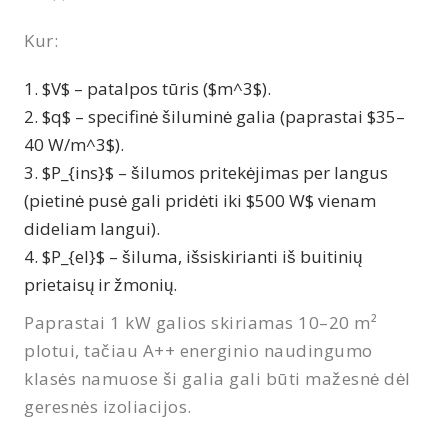
Kur:
$V$ – patalpos tūris ($m^3$).
$q$ – specifinė šiluminė galia (paprastai $35–
40 W/m^3$).
$P_{ins}$ – šilumos pritekėjimas per langus
(pietinė pusė gali pridėti iki $500 W$ vienam
dideliam langui).
$P_{el}$ – šiluma, išsiskirianti iš buitinių
prietaisų ir žmonių.
Paprastai 1 kW galios skiriamas 10–20 m²
plotui, tačiau A++ energinio naudingumo
klasės namuose ši galia gali būti mažesnė dėl
geresnės izoliacijos.