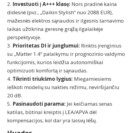
Investuoti į A+++ klasę:
Nors pradinė kaina
didesnė (pvz., „Daikin Stylish“ nuo 2088 EUR),
mažesnės elektros sąnaudos ir ilgesnis tarnavimo
laikas užtikrina geresnę grąžą ilgalaikėje
perspektyvoje.
Prioritetas DI ir junglumui:
Rinktis įrenginius
su „Matter 1.4“ palaikymu ir prognozinio valdymo
funkcijomis, kurios leidžia autonomiškai
optimizuoti komfortą ir sąnaudas.
Tikrinti triukšmo lygius:
Miegamiesiems
ieškoti modelių su nakties režimu, neviršijančiu
20 dB.
Pasinaudoti parama:
Jei keičiamas senas
katilas, būtinai kreiptis į LEA/APVA dėl
kompensacijos, kol dar yra laisvų lėšų.
Išvados