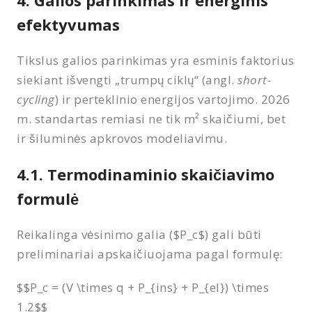
efektyvumas
Tikslus galios parinkimas yra esminis faktorius
siekiant išvengti „trumpų ciklų“ (angl.
short-
cycling
) ir perteklinio energijos vartojimo. 2026
m. standartas remiasi ne tik m² skaičiumi, bet
ir šiluminės apkrovos modeliavimu.
4.1. Termodinaminio skaičiavimo
formulė
Reikalinga vėsinimo galia ($P_c$) gali būti
preliminariai apskaičiuojama pagal formulę:
$$P_c = (V \times q + P_{ins} + P_{el}) \times
1.2$$