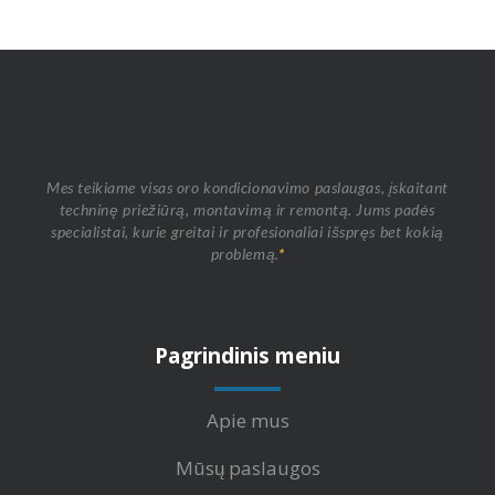
Mes teikiame visas oro kondicionavimo paslaugas, įskaitant
techninę priežiūrą, montavimą ir remontą. Jums padės
specialistai, kurie greitai ir profesionaliai išspręs bet kokią
problemą.
*
Pagrindinis meniu
Apie mus
Mūsų paslaugos