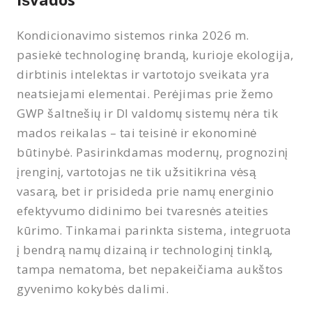
Kondicionavimo sistemos rinka 2026 m.
pasiekė technologinę brandą, kurioje ekologija,
dirbtinis intelektas ir vartotojo sveikata yra
neatsiejami elementai. Perėjimas prie žemo
GWP šaltnešių ir DI valdomų sistemų nėra tik
mados reikalas – tai teisinė ir ekonominė
būtinybė. Pasirinkdamas modernų, prognozinį
įrenginį, vartotojas ne tik užsitikrina vėsą
vasarą, bet ir prisideda prie namų energinio
efektyvumo didinimo bei tvaresnės ateities
kūrimo. Tinkamai parinkta sistema, integruota
į bendrą namų dizainą ir technologinį tinklą,
tampa nematoma, bet nepakeičiama aukštos
gyvenimo kokybės dalimi.