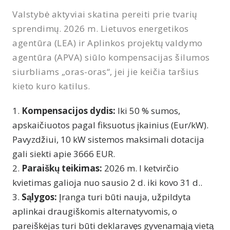
Valstybė aktyviai skatina pereiti prie tvarių
sprendimų. 2026 m. Lietuvos energetikos
agentūra (LEA) ir Aplinkos projektų valdymo
agentūra (APVA) siūlo kompensacijas šilumos
siurbliams „oras-oras“, jei jie keičia taršius
kieto kuro katilus.
Kompensacijos dydis:
Iki 50 % sumos,
apskaičiuotos pagal fiksuotus įkainius (Eur/kW).
Pavyzdžiui, 10 kW sistemos maksimali dotacija
gali siekti apie 3666 EUR.
Paraiškų teikimas:
2026 m. I ketvirčio
kvietimas galioja nuo sausio 2 d. iki kovo 31 d..
Sąlygos:
Įranga turi būti nauja, užpildyta
aplinkai draugiškomis alternatyvomis, o
pareiškėjas turi būti deklaravęs gyvenamąją vietą